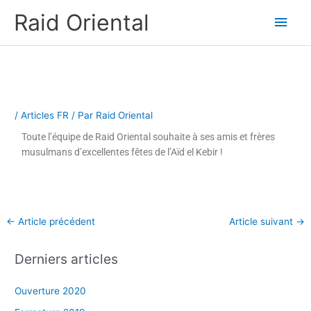
Aller
Men
Raid Oriental
au
contenu
princ
/
Articles FR
/ Par
Raid Oriental
Toute l’équipe de Raid Oriental souhaite à ses amis et frères
musulmans d’excellentes fêtes de l’Aïd el Kebir !
←
Article précédent
Article suivant
→
Derniers articles
Ouverture 2020