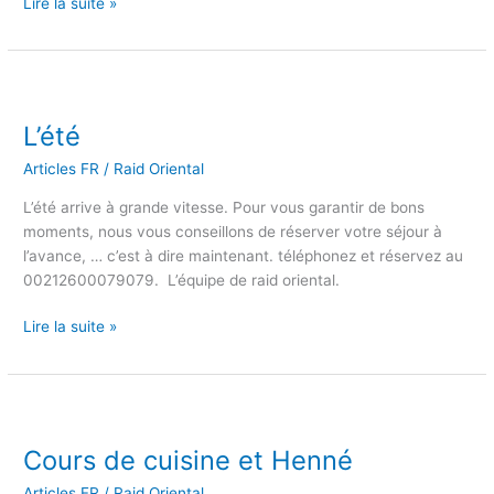
Lire la suite »
L’été
L’été
Articles FR
/
Raid Oriental
L’été arrive à grande vitesse. Pour vous garantir de bons
moments, nous vous conseillons de réserver votre séjour à
l’avance, … c’est à dire maintenant. téléphonez et réservez au
00212600079079. L’équipe de raid oriental.
Lire la suite »
Cours
de
Cours de cuisine et Henné
cuisine
et
Articles FR
/
Raid Oriental