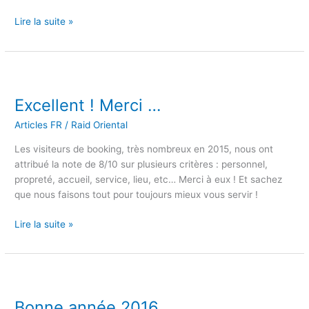
Lire la suite »
Excellent
!
Excellent ! Merci …
Merci
…
Articles FR
/
Raid Oriental
Les visiteurs de booking, très nombreux en 2015, nous ont
attribué la note de 8/10 sur plusieurs critères : personnel,
propreté, accueil, service, lieu, etc… Merci à eux ! Et sachez
que nous faisons tout pour toujours mieux vous servir !
Lire la suite »
Bonne
année
Bonne année 2016
2016