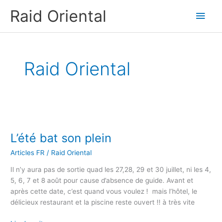
Aller
Men
Raid Oriental
au
contenu
princ
Raid Oriental
L’été
bat
L’été bat son plein
son
plein
Articles FR
/
Raid Oriental
Il n’y aura pas de sortie quad les 27,28, 29 et 30 juillet, ni les 4,
5, 6, 7 et 8 août pour cause d’absence de guide. Avant et
après cette date, c’est quand vous voulez ! mais l’hôtel, le
délicieux restaurant et la piscine reste ouvert !! à très vite