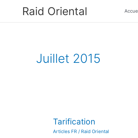
Aller
Raid Oriental
au
Accue
contenu
Juillet 2015
Tarification
Tarification
Articles FR
/
Raid Oriental