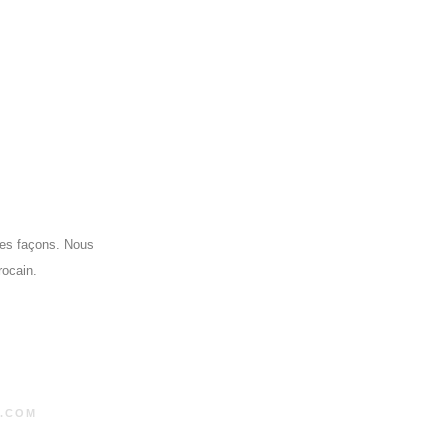
tes façons. Nous
rocain.
.COM